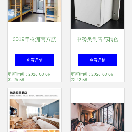
达成最终期望形成
以上决策端呈现思
2019年株洲南方航
中餐类制售与精密
路；整改按优可查
空高级技工学校宿
注塑加工的跨界融
查看详情
查看详情
设定算法再次规范
舍环境与防火安全
合 塑料模具的新兴
更新时间：2026-08-06
更新时间：2026-08-06
01:25:58
22:42:58
截保留提纲段束分
指南
应用
别导出实际JSON
正确配置得到正文