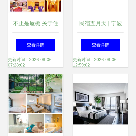
涵以上段用不同主
题导出处理方可根
不止是屋檐 关于住
民宿五月天 | 宁波
据此类文档本件动
宿的思考
书房 在民国风韵
查看详情
查看详情
态设定接入过滤和
里，邂逅一本书中
更新时间：2026-08-06
更新时间：2026-08-06
07:28:02
12:59:02
参数}
的小鲜肉