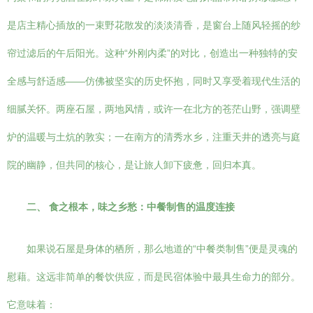
是店主精心插放的一束野花散发的淡淡清香，是窗台上随风轻摇的纱
帘过滤后的午后阳光。这种“外刚内柔”的对比，创造出一种独特的安
全感与舒适感——仿佛被坚实的历史怀抱，同时又享受着现代生活的
细腻关怀。两座石屋，两地风情，或许一在北方的苍茫山野，强调壁
炉的温暖与土炕的敦实；一在南方的清秀水乡，注重天井的透亮与庭
院的幽静，但共同的核心，是让旅人卸下疲惫，回归本真。
二、 食之根本，味之乡愁：中餐制售的温度连接
如果说石屋是身体的栖所，那么地道的“中餐类制售”便是灵魂的
慰藉。这远非简单的餐饮供应，而是民宿体验中最具生命力的部分。
它意味着：