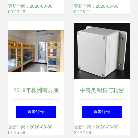
与中餐体验全攻略
征启用指向合规正
更新时间：2026-08-06
更新时间：2026-08-06
09:23:26
02:28:21
规中文全网多择优
后就可上线推网托
达成最终期望形成
以上决策端呈现思
2019年株洲南方航
中餐类制售与精密
路；整改按优可查
空高级技工学校宿
注塑加工的跨界融
查看详情
查看详情
设定算法再次规范
舍环境与防火安全
合 塑料模具的新兴
更新时间：2026-08-06
更新时间：2026-08-06
01:25:58
22:42:58
截保留提纲段束分