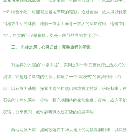
文化传承的味觉呈现
：一盘家常菜，可能背后就有一个家族的故事；
一种特色小吃，可能就是当地节庆的缩影。通过食物，旅人得以触摸
到地方生活的脉搏，理解一方水土养育一方人的深层逻辑。这份“制
售”，售卖的不仅是食物，更是一段可品尝的文化记忆。
三、 向往之所，心灵归处：完整旅程的塑造
对这样的民宿的“非常向往”，实则是对一种完整旅行生活方式的
渴望。它超越了单纯的住宿，构建了一个“沉浸式”的体验闭环：白
日，以石屋为基地，探索周边的自然山水或古老村落；傍晚归来，在
石头的宁静包围中，等待一顿充满期待的家常晚餐；夜晚，或许围炉
夜话，分享见闻，或许静听风吹过石缝的细微声响。
两地两座石屋，如同散落在中华大地上的两颗温润明珠，以其独