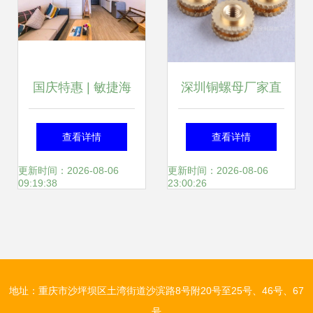
国庆特惠 | 敏捷海
深圳铜螺母厂家直
景房一口价299
销 M2-M10 注塑螺
查看详情
查看详情
起，含双人水晶湖
母 品质保证 定制
更新时间：2026-08-06
更新时间：2026-08-06
09:19:38
23:00:26
门票，低至399住
非标螺母核心优势
宿
解析
地址：重庆市沙坪坝区土湾街道沙滨路8号附20号至25号、46号、67
号