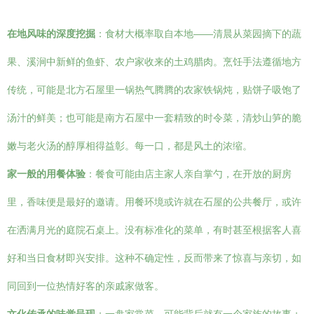
在地风味的深度挖掘
：食材大概率取自本地——清晨从菜园摘下的蔬
果、溪涧中新鲜的鱼虾、农户家收来的土鸡腊肉。烹饪手法遵循地方
传统，可能是北方石屋里一锅热气腾腾的农家铁锅炖，贴饼子吸饱了
汤汁的鲜美；也可能是南方石屋中一套精致的时令菜，清炒山笋的脆
嫩与老火汤的醇厚相得益彰。每一口，都是风土的浓缩。
家一般的用餐体验
：餐食可能由店主家人亲自掌勺，在开放的厨房
里，香味便是最好的邀请。用餐环境或许就在石屋的公共餐厅，或许
在洒满月光的庭院石桌上。没有标准化的菜单，有时甚至根据客人喜
好和当日食材即兴安排。这种不确定性，反而带来了惊喜与亲切，如
同回到一位热情好客的亲戚家做客。