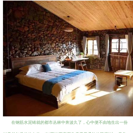
在钢筋水泥铸就的都市丛林中奔波久了，心中便不由地生出一份