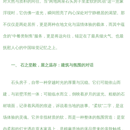
对天然与质朴的向往。当“两地两座石头房子里柔软的民宿”这一意象
浮现时，它仿佛一道光，瞬间照亮了内心深处对宁静栖居的渴望。那
不仅仅是两处居所，更是两种在地文化与温情体验的载体，而其中蕴
含的“中餐类制售”服务，更是将这向往，锚定在了最具烟火气、也最
抚慰人心的中国味觉记忆之上。
一、 石之坚毅，屋之温存：建筑与氛围的对话
石头房子，自带一种穿越时光的厚重与沉稳。它们可能依山而
建，与岩壁浑然一体；可能临水而立，倒映着岁月的波光。粗粝的石
材墙面，记录着风雨的痕迹，诉说着当地的故事。“柔软”二字，是这
场体验的灵魂。它并非指材质的软，而是一种整体的氛围营造：是室
内柔和的灯光洒在原木家具上，是棉麻质地的床品带来的亲肤触感，